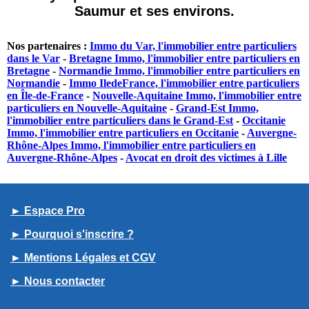
Saumur et ses environs.
Nos partenaires :
Immo du Var, l'immobilier entre particuliers
dans le Var
-
Bretagne Immo, l'immobilier entre particuliers en
Bretagne
-
Normandie Immo, l'immobilier entre particuliers en
Normandie
-
Immo IledeFrance, l'immobilier entre particuliers
en Île-de-France
-
Nouvelle-Aquitaine Immo, l'immobilier entre
particuliers en Nouvelle-Aquitaine
-
Grand-Est Immo,
l'immobilier entre particuliers dans le Grand-Est
-
Occitanie
Immo, l'immobilier entre particuliers en Occitanie
-
Auvergne-
Rhône-Alpes Immo, l'immobilier entre particuliers en
Auvergne-Rhône-Alpes
-
Avocat en droit des victimes à Lille
► Espace Pro
► Pourquoi s'inscrire ?
► Mentions Légales et CGV
► Nous contacter