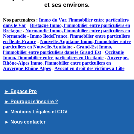
et ses environs.
Nos partenaires :
Immo du Var, l'immobilier entre particuliers
dans le Var
-
Bretagne Immo, l'immobilier entre particuliers en
Bretagne
-
Normandie Immo, l'immobilier entre particuliers en
Normandie
-
Immo IledeFrance, l'immobilier entre particuliers
en Île-de-France
-
Nouvelle-Aquitaine Immo, l'immobilier entre
particuliers en Nouvelle-Aquitaine
-
Grand-Est Immo,
l'immobilier entre particuliers dans le Grand-Est
-
Occitanie
Immo, l'immobilier entre particuliers en Occitanie
-
Auvergne-
Rhône-Alpes Immo, l'immobilier entre particuliers en
Auvergne-Rhône-Alpes
-
Avocat en droit des victimes à Lille
► Espace Pro
► Pourquoi s'inscrire ?
► Mentions Légales et CGV
► Nous contacter