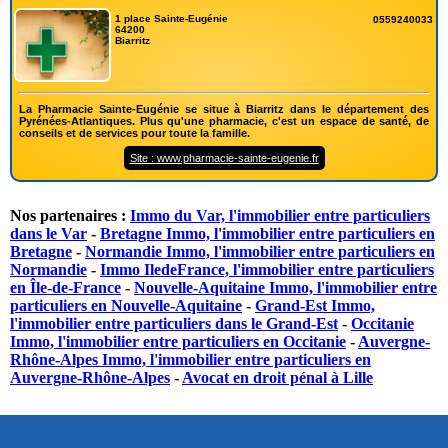
1 place Sainte-Eugénie
0559240033
64200
Biarritz
La Pharmacie Sainte-Eugénie se situe à Biarritz dans le département des
Pyrénées-Atlantiques. Plus qu'une pharmacie, c'est un espace de santé, de
conseils et de services pour toute la famille.
Site : www.pharmacie-sainte-eugenie.fr
Nos partenaires :
Immo du Var, l'immobilier entre particuliers
dans le Var
-
Bretagne Immo, l'immobilier entre particuliers en
Bretagne
-
Normandie Immo, l'immobilier entre particuliers en
Normandie
-
Immo IledeFrance, l'immobilier entre particuliers
en Île-de-France
-
Nouvelle-Aquitaine Immo, l'immobilier entre
particuliers en Nouvelle-Aquitaine
-
Grand-Est Immo,
l'immobilier entre particuliers dans le Grand-Est
-
Occitanie
Immo, l'immobilier entre particuliers en Occitanie
-
Auvergne-
Rhône-Alpes Immo, l'immobilier entre particuliers en
Auvergne-Rhône-Alpes
-
Avocat en droit pénal à Lille