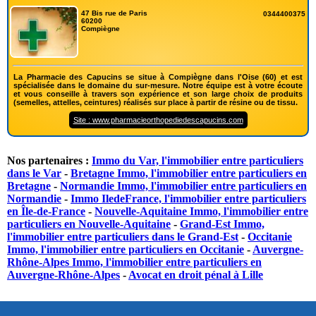
47 Bis rue de Paris
0344400375
60200
Compiègne
La Pharmacie des Capucins se situe à Compiègne dans l'Oise (60) et est
spécialisée dans le domaine du sur-mesure. Notre équipe est à votre écoute
et vous conseille à travers son expérience et son large choix de produits
(semelles, attelles, ceintures) réalisés sur place à partir de résine ou de tissu.
Site : www.pharmacieorthopediedescapucins.com
Nos partenaires :
Immo du Var, l'immobilier entre particuliers
dans le Var
-
Bretagne Immo, l'immobilier entre particuliers en
Bretagne
-
Normandie Immo, l'immobilier entre particuliers en
Normandie
-
Immo IledeFrance, l'immobilier entre particuliers
en Île-de-France
-
Nouvelle-Aquitaine Immo, l'immobilier entre
particuliers en Nouvelle-Aquitaine
-
Grand-Est Immo,
l'immobilier entre particuliers dans le Grand-Est
-
Occitanie
Immo, l'immobilier entre particuliers en Occitanie
-
Auvergne-
Rhône-Alpes Immo, l'immobilier entre particuliers en
Auvergne-Rhône-Alpes
-
Avocat en droit pénal à Lille