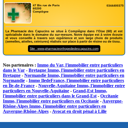
47 Bis rue de Paris
0344400375
60200
Compiègne
La Pharmacie des Capucins se situe à Compiègne dans l'Oise (60) et est
spécialisée dans le domaine du sur-mesure. Notre équipe est à votre écoute
et vous conseille à travers son expérience et son large choix de produits
(semelles, attelles, ceintures) réalisés sur place à partir de résine ou de tissu.
Site : www.pharmacieorthopediedescapucins.com
Nos partenaires :
Immo du Var, l'immobilier entre particuliers
dans le Var
-
Bretagne Immo, l'immobilier entre particuliers en
Bretagne
-
Normandie Immo, l'immobilier entre particuliers en
Normandie
-
Immo IledeFrance, l'immobilier entre particuliers
en Île-de-France
-
Nouvelle-Aquitaine Immo, l'immobilier entre
particuliers en Nouvelle-Aquitaine
-
Grand-Est Immo,
l'immobilier entre particuliers dans le Grand-Est
-
Occitanie
Immo, l'immobilier entre particuliers en Occitanie
-
Auvergne-
Rhône-Alpes Immo, l'immobilier entre particuliers en
Auvergne-Rhône-Alpes
-
Avocat en droit pénal à Lille