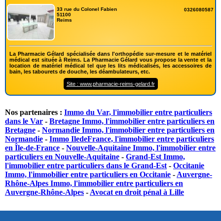
33 rue du Colonel Fabien
0326080587
51100
Reims
La Pharmacie Gélard spécialisée dans l'orthopédie sur-mesure et le matériel
médical est située à Reims. La Pharmacie Gélard vous propose la vente et la
location de matériel médical tel que les lits médicalisés, les accessoires de
bain, les tabourets de douche, les déambulateurs, etc.
Site : www.pharmacie-reims-gelard.fr
Nos partenaires :
Immo du Var, l'immobilier entre particuliers
dans le Var
-
Bretagne Immo, l'immobilier entre particuliers en
Bretagne
-
Normandie Immo, l'immobilier entre particuliers en
Normandie
-
Immo IledeFrance, l'immobilier entre particuliers
en Île-de-France
-
Nouvelle-Aquitaine Immo, l'immobilier entre
particuliers en Nouvelle-Aquitaine
-
Grand-Est Immo,
l'immobilier entre particuliers dans le Grand-Est
-
Occitanie
Immo, l'immobilier entre particuliers en Occitanie
-
Auvergne-
Rhône-Alpes Immo, l'immobilier entre particuliers en
Auvergne-Rhône-Alpes
-
Avocat en droit pénal à Lille