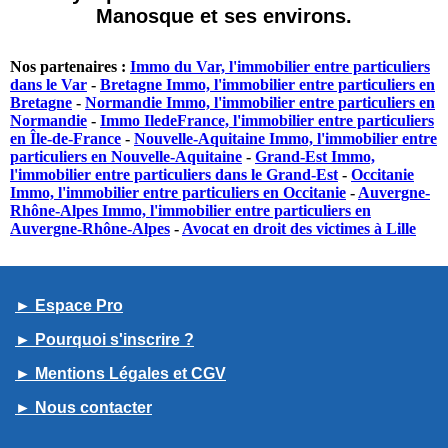
Manosque et ses environs.
Nos partenaires :
Immo du Var, l'immobilier entre particuliers
dans le Var
-
Bretagne Immo, l'immobilier entre particuliers en
Bretagne
-
Normandie Immo, l'immobilier entre particuliers en
Normandie
-
Immo IledeFrance, l'immobilier entre particuliers
en Île-de-France
-
Nouvelle-Aquitaine Immo, l'immobilier entre
particuliers en Nouvelle-Aquitaine
-
Grand-Est Immo,
l'immobilier entre particuliers dans le Grand-Est
-
Occitanie
Immo, l'immobilier entre particuliers en Occitanie
-
Auvergne-
Rhône-Alpes Immo, l'immobilier entre particuliers en
Auvergne-Rhône-Alpes
-
Avocat en droit des victimes à Lille
► Espace Pro
► Pourquoi s'inscrire ?
► Mentions Légales et CGV
► Nous contacter