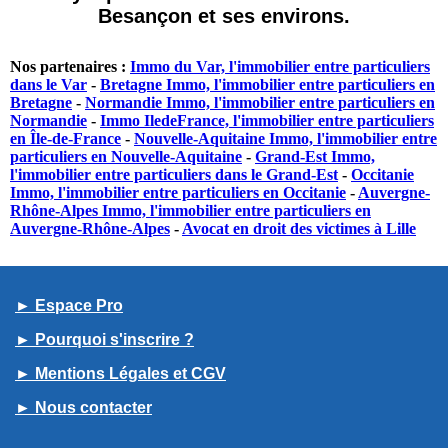
Besançon et ses environs.
Nos partenaires :
Immo du Var, l'immobilier entre particuliers
dans le Var
-
Bretagne Immo, l'immobilier entre particuliers en
Bretagne
-
Normandie Immo, l'immobilier entre particuliers en
Normandie
-
Immo IledeFrance, l'immobilier entre particuliers
en Île-de-France
-
Nouvelle-Aquitaine Immo, l'immobilier entre
particuliers en Nouvelle-Aquitaine
-
Grand-Est Immo,
l'immobilier entre particuliers dans le Grand-Est
-
Occitanie
Immo, l'immobilier entre particuliers en Occitanie
-
Auvergne-
Rhône-Alpes Immo, l'immobilier entre particuliers en
Auvergne-Rhône-Alpes
-
Avocat en droit des victimes à Lille
► Espace Pro
► Pourquoi s'inscrire ?
► Mentions Légales et CGV
► Nous contacter